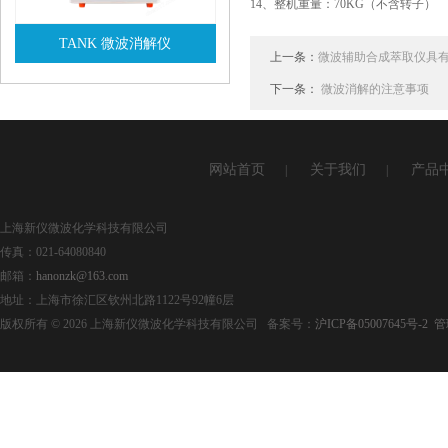
14、整机重量：70KG（不含转子）
TANK 微波消解仪
上一条：
微波辅助合成萃取仪具
查看详情
下一条：
微波消解的注意事项
网站首页
关于我们
产品
|
|
上海新仪微波化学科技有限公司
传真：021-64080840
邮箱：
hanonzk@163.com
地址：上海市徐汇区钦州北路1122号92幢6层
版权所有 © 2026 上海新仪微波化学科技有限公司 备案号：
沪ICP备05007645号-2
管