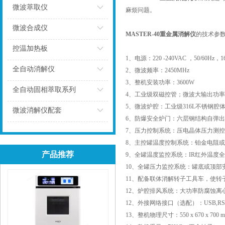
微波萃取仪
麻烦问题。
点击
微波合成仪
MASTER-40重金属消解仪
的技术参
点击
控温加热板
1、电源：220 -240VAC ，50/60Hz，
点击
全自动消解仪
2、微波频率：2450MHz
3、整机安装功率：3600W
点击
全自动固相萃取系列
4、工业级双磁控管；微波大输出功率：
5、微波炉腔：工业级316L不锈钢腔
点击
微波消解仪配套
6、防爆安全炉门：六层钢结构自弹
点击
7、压力控制系统：压电晶体压力测控，控压范围
8、主控罐温度控制系统：铂金电阻或者光
产品推荐
9、全罐温度监控系统：IR红外温度全罐
10、全罐压力监控系统：罐底或顶部
11、配备联体消解转子工具车，使转
12、炉腔排风系统：大功率防腐蚀离心式
12、外接网络接口（选配）：USB,RS-232，
13、整机物理尺寸：550 x 670 x 700 mm