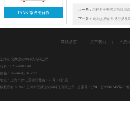
上一条：
怎样避免购买到故障率
TANK 微波消解仪
下一条：
电加热板的常见分类及
查看详情
网站首页
关于我们
产品
|
|
上海新仪微波化学科技有限公司
传真：021-64080840
邮箱：
hanonzk@163.com
地址：上海市徐汇区钦州北路1122号92幢6层
版权所有 © 2026 上海新仪微波化学科技有限公司 备案号：
沪ICP备05007645号-2
管