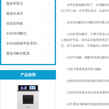
微波萃取仪
水样在微电脑控制下，在强酸性溶液
出CODCr值。亦可用比色法，在波长
点击
微波合成仪
全自动消解仪在消解试样时要注意
点击
控温加热板
点击
全自动消解仪
(1)试祥添加酸后，不要立即放入
入微波炉升温。因为反应激烈的情况
点击
全自动固相萃取系列
完。对于有的样品，可将酸加入试样
点击
微波消解仪配套
(2)对于硫酸、磷酸等高沸点酸应
点击
(3)应尽量避免使用高1氯酸。
产品推荐
(4)由样品和试剂组成的溶液总体积
(5)对具有突发性反应和含有爆炸
(6)不要在消解罐内直接使用硝化