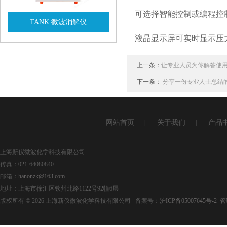
可选择智能控制或编程控制
TANK 微波消解仪
液晶显示屏可实时显示压力
查看详情
上一条：
让专业人员为你解答使用
下一条：
分享一份专业人士总结
网站首页
关于我们
产品
|
|
上海新仪微波化学科技有限公司
传真：021-64080840
邮箱：
hanonzk@163.com
地址：上海市徐汇区钦州北路1122号92幢6层
版权所有 © 2026 上海新仪微波化学科技有限公司 备案号：
沪ICP备05007645号-2
管