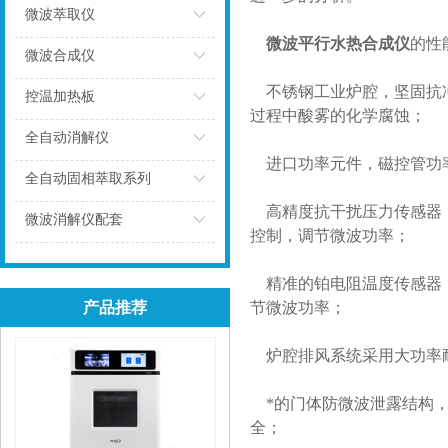
微波萃取仪
微波平行水热合成仪
的性
点击
微波合成仪
不锈钢工业炉腔，坚固抗冲
点击
控温加热板
过程中酸雾的化学腐蚀；
点击
全自动消解仪
进口功率元件，磁控管功
点击
全自动固相萃取系列
高精度抗干扰压力传感器，直
点击
微波消解仪配套
控制，调节微波功率；
点击
精准的铂电阻温度传感器，测
产品推荐
节微波功率；
炉腔排风系统采用大功率
*的门体防微波泄露结构，
全；