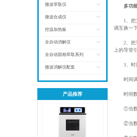
微波萃取仪
多功
点击
微波合成仪
1、把支
调互换一
点击
控温加热板
点击
全自动消解仪
2、把导
上的导管
点击
全自动固相萃取系列
3、时间
点击
微波消解仪配套
点击
时间调整
产品推荐
时间数
①当数码器
②当数码器