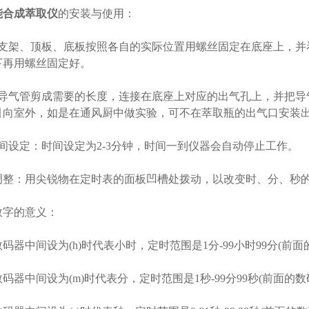
能合成萃取仪
的安装与使用：
架、顶板、底板按照各自的实际位置用螺丝固定在底座上，并
下再用螺丝固定好。
气管剪成需要的长度，连接在底座上对应的出气孔上，并把导
引向室外，如是在通风厨中做实验，可不在萃取瓶的出气口安装
设定：时间设定为2-3分钟，时间一到仪器会自动停止工作。
：用尖锐物在定时表的面板凹槽处拨动，以改变时、分、秒
字的意义：
中间设为(h)时代表小时，定时范围是1分-99小时99分(前
中间设为(m)时代表分，定时范围是1秒-99分99秒(前面的