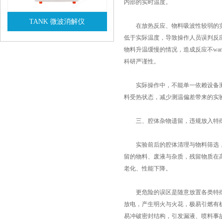
内部的实时温度。
TANK 微波消解仪
在放热反应、物料吸波性较弱的实验
低于实际温度，导致操作人员误判反
查看详情
物料升温缓慢的情况，造成反应不w
科研严谨性。
实际操作中，不能单一依赖设备测温
料受热状态，减少测温偏差带来的实
三、腔体杂物遗留，违规放入特
实验前后的腔体清理与物料筛选，是
留的物料、废液与杂质，残留物质在
老化、性能下降。
更危险的误区是随意放置各类特殊物
放电，产生明火与火花，极易引燃有
易冲破密封结构，引发漏液、喷料事