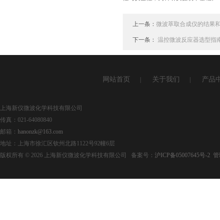
上一条：
微波萃取合成仪的结果
下一条：
温控微波反应器选型指
网站首页
关于我们
产品
|
|
上海新仪微波化学科技有限公司
传真：021-64080840
邮箱：
hanonzk@163.com
地址：上海市徐汇区钦州北路1122号92幢6层
版权所有 © 2026 上海新仪微波化学科技有限公司 备案号：
沪ICP备05007645号-2
管