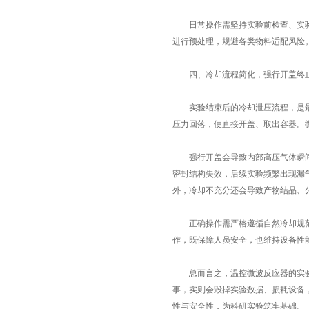
日常操作需坚持实验前检查、实验后
进行预处理，规避各类物料适配风险
四、冷却流程简化，强行开盖终
实验结束后的冷却泄压流程，是最容
压力回落，便直接开盖、取出容器。微
强行开盖会导致内部高压气体瞬间冲
密封结构失效，后续实验频繁出现漏
外，冷却不充分还会导致产物结晶、
正确操作需严格遵循自然冷却规范，
作，既保障人员安全，也维持设备性
总而言之，温控微波反应器的实验故
事，实则会毁掉实验数据、损耗设备
性与安全性，为科研实验筑牢基础。