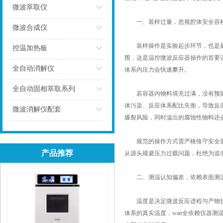
微波萃取仪
一、装样过量，忽视腔体安全容
点击
微波合成仪
装样操作是实验起步环节，也是最容
点击
控温加热板
围，这是温控微波反应器操作的首要
点击
全自动消解仪
体系内压力会快速攀升。
点击
全自动固相萃取系列
若容器内物料填充过满，没有预留足
体污染、反应体系配比失衡，导致反应
点击
微波消解仪配套
爆裂风险，同时溢出的腐蚀性物料还
点击
规范的操作方式需严格恪守安全装样
产品推荐
从源头规避压力过载问题，杜绝为追
二、测温认知偏差，依赖表面测温
温度是决定微波反应进程与产物状态
体系的真实温度，wan全依赖仪器