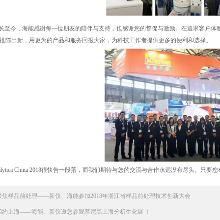
至今，海能感谢每一位朋友的陪伴与支持，也感谢您的督促与激励。在追求客户体验
推陈出新，用更为的产品和服务回报大家，为科技工作者提供更多的便利和选择。
lytica China 2018很快告一段落，而我们期待与您的交流与合作永远没有尽头。只
聚焦样品前处理——新仪、海能参加2018年浙江省样品前处理技术创新大会
相约上海——海能、新仪邀您参观慕尼黑上海分析生化展 ！