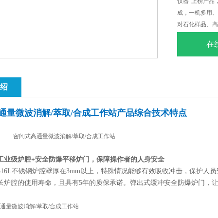
仪器"上榜产品
成，一机多用、
对石化样品、高
泄压技术、性能
在
层等，体现上海
绍
通量微波消解/萃取/合成工作站
产品综合技术特点
工业级炉腔+安全防爆平移炉门，保障操作者的人身安全
316L不锈钢炉腔壁厚在3mm以上，特殊情况能够有效吸收冲击，保护人
长炉腔的使用寿命，且具有5年的质保承诺。弹出式缓冲安全防爆炉门，