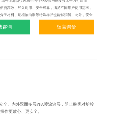
，结合上海新仪近30年的行业经验与研发技术全力打造而
便捷高效、经久耐用、安全可靠，满足不同用户使用需求，
分子材料、动植物油脂等特殊样品也能够消解。此外，安全
远超PEEK材质的宇航复合纤维外罐、防腐性能优异的PFA涂
线咨询
留言询价
新仪对于仪器性能与产品品质的更高追求。
员安全。内外双面多层PFA喷涂涂层，阻止酸雾对炉腔
让操作更放心、更安全。