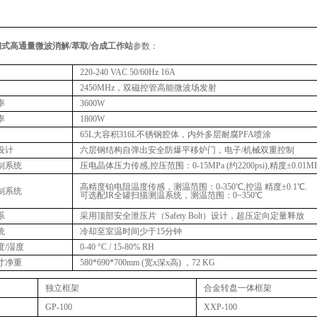
闭式高通量微波消解/萃取/合成工作站
参数：
220-240 VAC 50/60Hz
16A
2450MHz，双磁控管高能微波场发射
率
3600W
率
1800W
65L大容积316L不锈钢腔体，内外多层耐腐PFA喷涂
设计
六层钢结构自弹出安全防爆平移炉门，电子/机械双重控制
制系统
压电晶体压力传感,控压范围：0-15MPa (约2200psi),精度±0.01M
高精度铂电阻温度传感，测温范围：0-350℃,控温
精度±0.1℃.
制系统
可选配IR全罐扫描测温系统，测温范围：0~350℃
系
采用顶部安全泄压片（Safety Bolt）设计，超压定向定量释放
统
冷却至室温时间少于15分钟
度/湿度
0-40 °C / 15-80% RH
寸净重
580*690*700mm (宽x深x高)
，72 KG
独立框架
合金转盘一体框架
GP-100
XXP-100