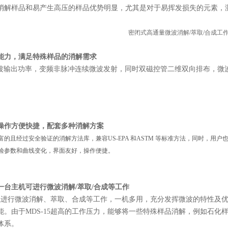
消解样品和易产生高压的样品优势明显，尤其是对于易挥发损失的元素，
能力，满足特殊样品的消解需求
大微波输出功率，变频非脉冲连续微波发射，同时双磁控管二维双向排布，
操作方便快捷，配套多种消解方案
富的且经过安全验证的消解方法库，兼容US-EPA 和ASTM 等标准方法，同时，用户
验参数和曲线变化，界面友好，操作便捷。
一台主机可进行微波消解/萃取/合成等工作
5可以进行微波消解、萃取、合成等工作，一机多用，充分发挥微波的特性
能。由于MDS-15超高的工作压力，能够将一些特殊样品消解，例如石
体系。