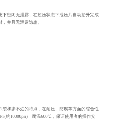
态下密闭无泄露，在超压状态下泄压片自动抬升完成
材，并且无泄露隐患。
破、炸不裂和撕不烂的特点，在耐压、防腐等方面的综合性
约10000psi)，耐温600℃，保证使用者的操作安