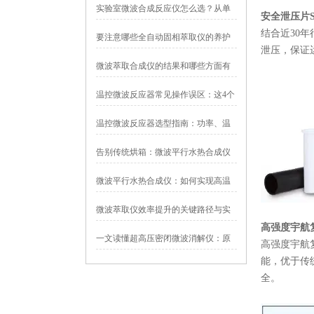
全规范与故障排查
实验室微波合成反应仪怎么选？从单
安全泄压片S
模到多模的选型参考
结合近30
要注意哪些全自动固相萃取仪的养护
泄压，保证
误区
微波萃取合成仪的结果和哪些方面有
关
温控微波反应器常见操作误区：这4个
错误容易毁掉你的实验
温控微波反应器选型指南：功率、温
度范围、容器材质怎么定？
告别传统烘箱：微波平行水热合成仪
如何将一周的实验周期缩短至数小
微波平行水热合成仪：如何实现高温
时？
高压下的多通道同步反应与实验数据
微波萃取仪效率提升的关键路径与实
均一性？
高强度宇航
践策略
一文读懂超高压密闭微波消解仪：原
高强度宇航复
理、操作与应用
能，优于传
全。