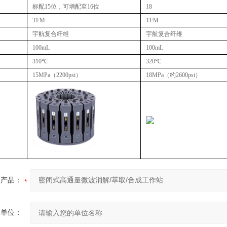
标配15位，可增配至16位
18
TFM
TFM
宇航复合纤维
宇航复合纤维
100mL
100mL
310℃
320℃
15MPa（2200psi）
18MPa（约2600psi）
产品：
的单位：