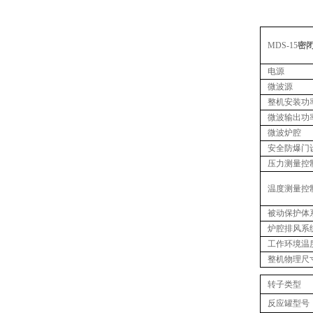
MDS-15
密
电源
微波源
整机安装功
微波输出功
微波炉腔
安全防爆门
压力测量控
温度测量控
被动保护体
炉腔排风系
工作环境温
整机物理尺
转子类型
反应罐型号