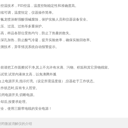
件控温技术，PID控温，温度控制稳定性和准确度高。
连续可调，温度恒定，仪器操作简单。
特氟龙喷涂耐强酸强碱腐蚀，保护实验人员和仪器设备安全。
过压、过流、过热等多重保护。
率高，样品各部位受热均匀，防止了热量的散失。
器深孔加热，防止酸气冷凝，提升实验效率，确保实验回收率。
检测技术，异常情况系统自动报警提示。
器前请把工作面擦拭干净,其上不允许有水滴、污物、积垢和其它异物残留。
品试管,试管内液体太高，以免沸腾外溅
,合上电源开关,指示灯亮,（设定所需温度值）,仪器处于工作状态。
工作状态时,应有专人照管。
关闭电源开关,切断电源。
冷却后,按要求处理。
安全，使用三眼带地线的安全电源！
密闭微波消解仪的介绍