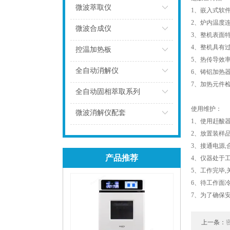
微波萃取仪
1、嵌入式软
2、炉内温度
点击
微波合成仪
3、整机表面
4、整机具有
点击
控温加热板
5、热传导效
点击
全自动消解仪
6、铸铝加热
7、加热元件
点击
全自动固相萃取系列
使用维护：
点击
微波消解仪配套
1、使用赶酸
点击
2、放置装样
3、接通电源
产品推荐
4、仪器处于
5、工作完毕,
6、待工作面
7、为了确保
上一条：