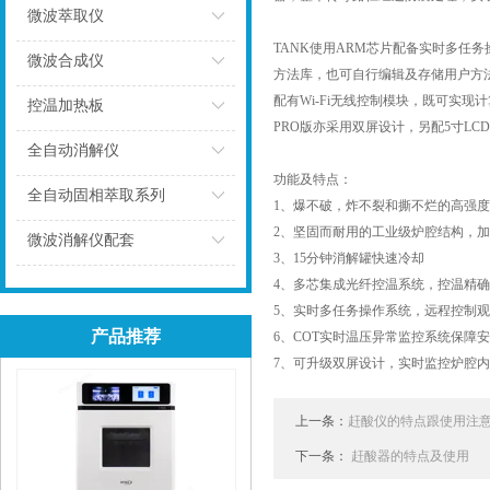
微波萃取仪
TANK使用ARM芯片配备实时多任
点击
微波合成仪
方法库，也可自行编辑及存储用户方
配有Wi-Fi无线控制模块，既可实
点击
控温加热板
PRO版亦采用双屏设计，另配5寸L
点击
全自动消解仪
功能及特点：
点击
全自动固相萃取系列
1、爆不破，炸不裂和撕不烂的高强度复合
2、坚固而耐用的工业级炉腔结构，
点击
微波消解仪配套
3、15分钟消解罐快速冷却
点击
4、多芯集成光纤控温系统，控温精
5、实时多任务操作系统，远程控制观测
产品推荐
6、COT实时温压异常监控系统保障
7、可升级双屏设计，实时监控炉腔
上一条：
赶酸仪的特点跟使用注
下一条：
赶酸器的特点及使用