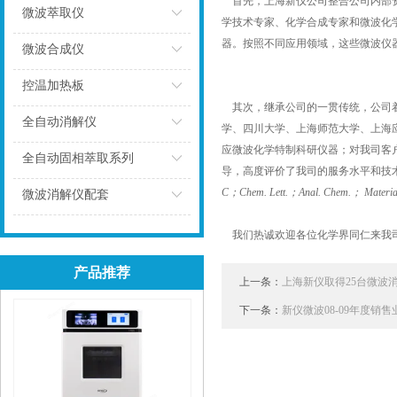
首先，上海新仪公司整合公司内部资
微波萃取仪
学技术专家、化学合成专家和微波化
器。按照不同应用领域，这些微波仪
点击
微波合成仪
点击
控温加热板
其次，继承公司的一贯传统，公司着
点击
全自动消解仪
学、四川大学、上海师范大学、上海
应微波化学特制科研仪器；对我司客户
点击
全自动固相萃取系列
导，高度评价了我司的服务水平和技
点击
C
；
Chem. Lett
.
；
Anal. Chem
.
；
Materia
微波消解仪配套
点击
我们热诚欢迎各位化学界同仁来我司
产品推荐
上一条：
上海新仪取得25台微波
下一条：
新仪微波08-09年度销